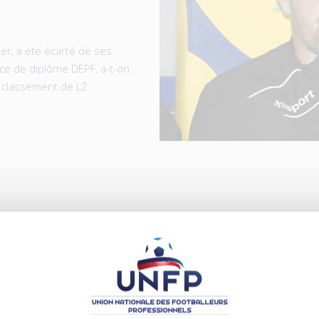
er, a été écarté de ses
nce de diplôme DEPF, a-t-on
u classement de L2.
ICLES
.08.2026
04.08.2026