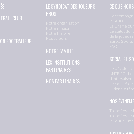
TÉS
LE SYNDICAT DES JOUEURS
CE QUE NOUS
PROS
L'accompagn
OTBALL CLUB
joueurs
Notre organisation
La Charte du 
Notre mission
Le statut du j
Notre histoire
de la joueuse
Nos valeurs
ION FOOTBALLEUR
Europ Sports
FAQ
NOTRE FAMILLE
SOCIAL ET SO
LES INSTITUTIONS
Le pécule de 
PARTENAIRES
UNFP FC - Le 
d'intersaison
NOS PARTENAIRES
Le comité de 
C’ dans la têt
NOS ÉVÉNEM
Trophées UNF
Trophées UNF
joueur du mo
JUSTICE FOR