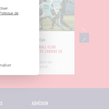
ctiver
Politique de
UNFP Football Club
L’UNFP FOOTBALL CLUB
UX
AFFRONTE LE FC LORIENT CE
MARDI
Septième match de
naliser
préparation pour…
NS
ADHÉSION