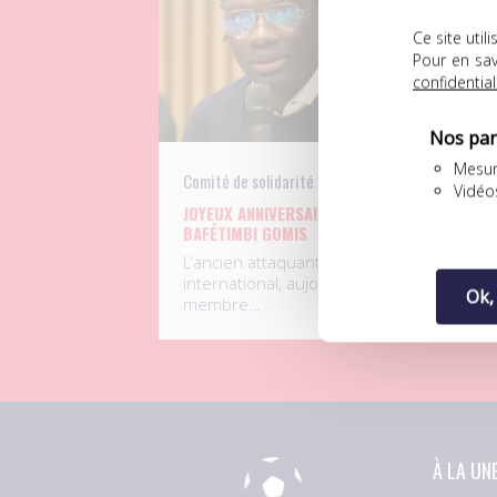
Ce site uti
Pour en sav
confidential
Nos par
Mesur
Comité de solidarité
UN
Vidéo
JOYEUX ANNIVERSAIRE À
D
BAFÉTIMBI GOMIS
F
L
L’ancien attaquant
S
international, aujourd’hui
Ok,
p
membre…
À LA UN