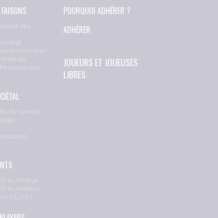
 FAISONS
POURQUOI ADHÉRER ?
ement des
ADHÉRER
football
oueur fédéral et
 fédérale
JOUEURS ET JOUEUSES
 Reconversion
LIBRES
CIÉTAL
fin de carrière
stage
solidarité
e
ENTS
P du football
P du meilleur
is L1/L2/D1
 PLAYERS