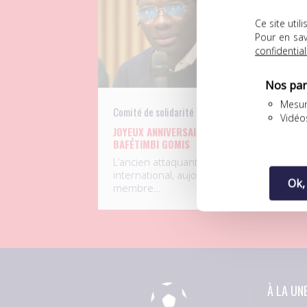
Ce site uti
Pour en sav
confidential
Nos par
Mesur
Comité de solidarité
UN
Vidéo
JOYEUX ANNIVERSAIRE À
D
BAFÉTIMBI GOMIS
F
L
L’ancien attaquant
S
international, aujourd’hui
Ok,
p
membre…
À LA UN