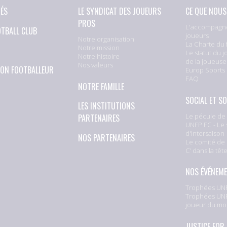
TÉS
LE SYNDICAT DES JOUEURS
CE QUE NOUS
PROS
L'accompagn
OTBALL CLUB
joueurs
Notre organisation
La Charte du 
Notre mission
Le statut du j
Notre histoire
de la joueuse
Nos valeurs
ION FOOTBALLEUR
Europ Sports
FAQ
NOTRE FAMILLE
SOCIAL ET SO
LES INSTITUTIONS
Le pécule de 
PARTENAIRES
UNFP FC - Le 
d'intersaison
NOS PARTENAIRES
Le comité de 
C’ dans la têt
NOS ÉVÉNEM
Trophées UNF
Trophées UNF
joueur du mo
JUSTICE FOR