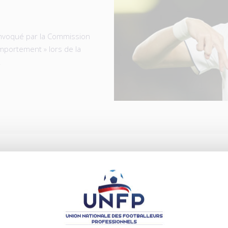
convoqué par la Commission
omportement » lors de la
.
ICLES
.08.2026
04.08.2026