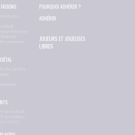
 FAISONS
POURQUOI ADHÉRER ?
ement des
ADHÉRER
football
oueur fédéral et
 fédérale
JOUEURS ET JOUEUSES
 Reconversion
LIBRES
CIÉTAL
fin de carrière
stage
solidarité
e
ENTS
P du football
P du meilleur
is L1/L2/D1
 PLAYERS