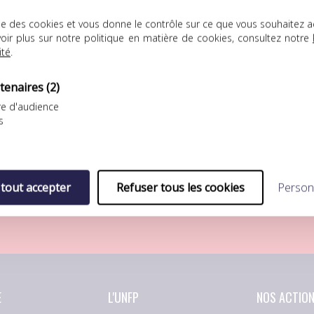
lise des cookies et vous donne le contrôle sur ce que vous souhaitez a
oir plus sur notre politique en matière de cookies, consultez notre
ité
.
tenaires
(2)
e d'audience
FP Football Club
UNFP Football Club
s
ÉFAITE LOGIQUE POUR L’UNFP
SÉBASTIEN RÉNOT REJOINT LA
OOTBALL CLUB FACE AU FC
BERRICHONNE DE CHÂTEAURO
ORIENT
Après s’être préparé au
eptième match de
sein…
 tout accepter
Refuser tous les cookies
Person
réparation pour…
E
L'UNFP
NOS ACTIO