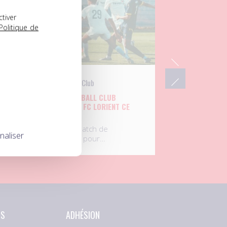
ctiver
Politique de
UNFP Football Club
L’UNFP FOOTBALL CLUB
UX
AFFRONTE LE FC LORIENT CE
MARDI
Septième match de
naliser
préparation pour…
NS
ADHÉSION