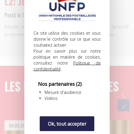
L2: JEUDI 10 MARS 2016
Posté le 11.03.2016 à 07h59
Réunie, ce jeudi à Paris, la Commission de discipline de la LFP
Ce site utilise des cookies et vous
a, concernant la L2, prononcé les sanctions suivantes…
donne le contrôle sur ce que vous
souhaitez activer
Pour en savoir plus sur notre
politique en matière de cookies,
consultez notre
Politique de
confidentialité
.
LES DERNIERS ARTICLES
Nos partenaires
(2)
Mesure d'audience
Vidéos
Ok, tout accepter
06.08.2026