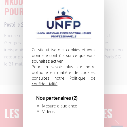
NKOUDOU, RÉTABLI À TEMPS
POUR LA FINALE?
Posté le 22.04.2016 à 23h00
Encore un coup dur pour Marseille. Son milieu offensif
Georges-Kévin Nkoudou, blessé à la cuisse gauche, est
Ce site utilise des cookies et vous
indisponible pour quatre semaines, mais l’OM « espère » son
donne le contrôle sur ce que vous
retour pour la finale de la Coupe de France face au Paris SG,
souhaitez activer
le 21 mai.
Pour en savoir plus sur notre
politique en matière de cookies,
consultez notre
Politique de
confidentialité
.
Nos partenaires
(2)
Mesure d'audience
LES DERNIERS ARTICLES
Vidéos