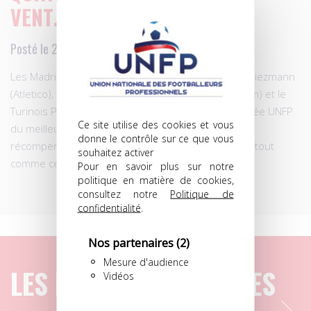
VENT…
Posté le 28.04.2016 à 13h16
Les Madrilènes Karim Benzema (Real) et Antoine Griezmann
(Atletico), l’ancien Marseillais Dimitri Payet (West Ham) et le
Turinois Paul Pogba ont été nommés pour le Trophée UNFP
Ce site utilise des cookies et vous
du meilleur Français évoluant à l’étranger, nouvelle
donne le contrôle sur ce que vous
récompense décernée le 8 mai par notre syndicat, tout
souhaitez activer
comme celle de meilleur espoirs féminin.
Pour en savoir plus sur notre
politique en matière de cookies,
consultez notre
Politique de
confidentialité
.
Nos partenaires
(2)
Mesure d'audience
LES DERNIERS ARTICLES
Vidéos