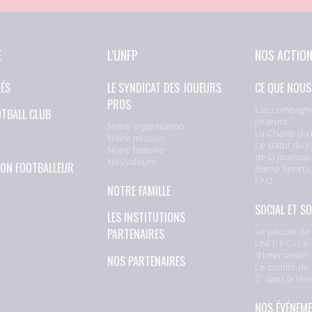
E
L'UNFP
NOS ACTIO
TÉS
LE SYNDICAT DES JOUEURS
CE QUE NOUS
PROS
L'accompagn
OTBALL CLUB
joueurs
Notre organisation
La Charte du 
Notre mission
Le statut du j
Notre histoire
de la joueuse
Nos valeurs
ION FOOTBALLEUR
Europ Sports
FAQ
NOTRE FAMILLE
SOCIAL ET SO
LES INSTITUTIONS
Le pécule de 
PARTENAIRES
UNFP FC - Le 
d'intersaison
NOS PARTENAIRES
Le comité de 
C’ dans la têt
NOS ÉVÉNEM