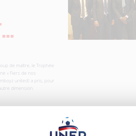
T…
 coup de maître, le Trophée
ne « Fiers de nos
amboyz united) a pris, pour
autre dimension.