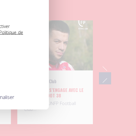
03.08.2026
ctiver
Politique de
UNFP Football Club
THÉO BORNE S’ENGAGE AVEC LE
GRENOBLE FOOT 38
naliser
Passé par l’UNFP Football
Club…