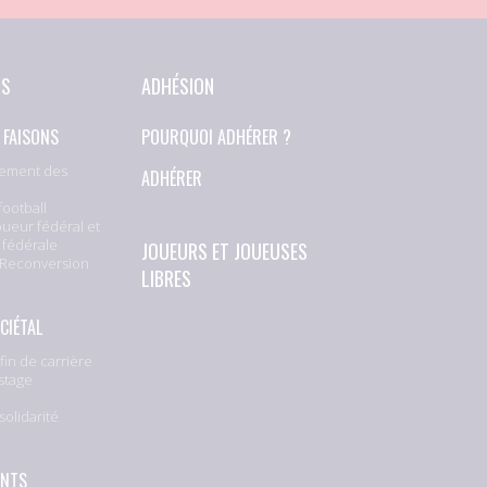
NS
ADHÉSION
 FAISONS
POURQUOI ADHÉRER ?
ement des
ADHÉRER
football
oueur fédéral et
 fédérale
JOUEURS ET JOUEUSES
 Reconversion
LIBRES
CIÉTAL
fin de carrière
stage
solidarité
e
ENTS