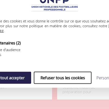
ICLES
.08.2026
04.08.2026
lise des cookies et vous donne le contrôle sur ce que vous souhaitez a
oir plus sur notre politique en matière de cookies, consultez notre
ité
.
tenaires
(2)
e d'audience
s
FP Football Club
UNFP Football Club
ÉBASTIEN RÉNOT REJOINT LA
L’UNFP FOOTBALL CLUB
ERRICHONNE DE CHÂTEAUROUX
AFFRONTE LE FC LORIENT CE
 tout accepter
Refuser tous les cookies
Person
MARDI
près s’être préparé au
Septième match de
ein…
préparation pour…