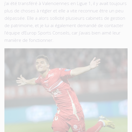
j’ai été transféré à Valenciennes en Ligue 1, il y avait toujours
plus de choses à régler et elle a vite reconnue être un peu
dépassée. Elle a alors sollicité plusieurs cabinets de gestion
de patrimoine, et je lui ai également demandé de contacter
l’équipe d’Europ Sports Conseils, car j’avais bien aimé leur
manière de fonctionner.