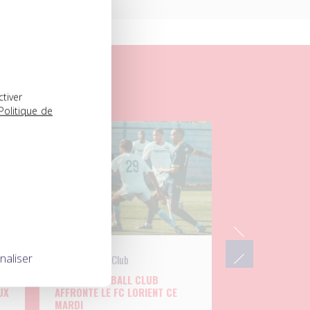
ctiver
Politique de
04.08.2026
naliser
UNFP Football Club
L’UNFP FOOTBALL CLUB
UX
AFFRONTE LE FC LORIENT CE
MARDI