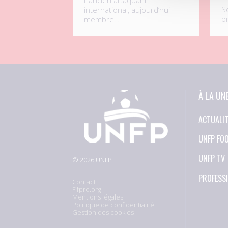
S
international, aujourd’hui
p
membre…
À LA UN
ACTUALI
UNFP FO
UNFP TV
© 2026 UNFP
PROFESS
Contact
Fifpro.org
Mentions légales
Politique de confidentialité
Gestion des cookies