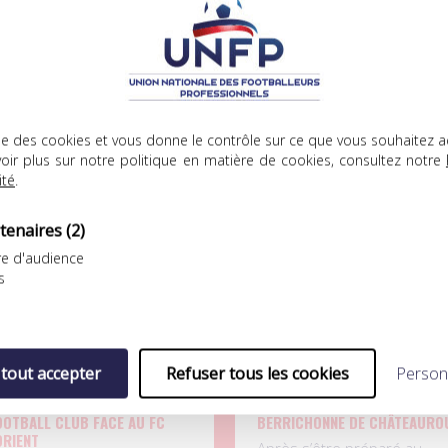
ICLES
lise des cookies et vous donne le contrôle sur ce que vous souhaitez a
oir plus sur notre politique en matière de cookies, consultez notre
ité
.
.08.2026
04.08.2026
tenaires
(2)
e d'audience
s
 tout accepter
Refuser tous les cookies
Person
FP Football Club
UNFP Football Club
ÉFAITE LOGIQUE POUR L’UNFP
SÉBASTIEN RÉNOT REJOINT LA
OOTBALL CLUB FACE AU FC
BERRICHONNE DE CHÂTEAURO
ORIENT
Après s’être préparé au