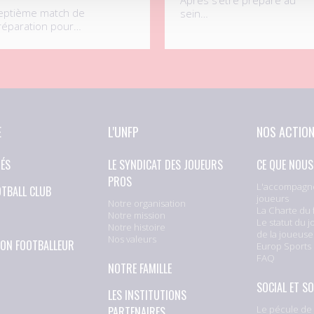
eptième match de
sein…
réparation pour…
E
L'UNFP
NOS ACTIO
TÉS
LE SYNDICAT DES JOUEURS
CE QUE NOUS
PROS
L'accompagn
OTBALL CLUB
joueurs
Notre organisation
La Charte du 
Notre mission
Le statut du j
Notre histoire
de la joueuse
Nos valeurs
ION FOOTBALLEUR
Europ Sports
FAQ
NOTRE FAMILLE
SOCIAL ET SO
LES INSTITUTIONS
Le pécule de 
PARTENAIRES