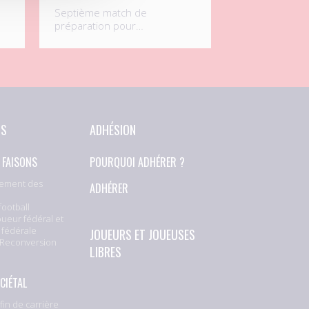
Septième match de
préparation pour…
NS
ADHÉSION
 FAISONS
POURQUOI ADHÉRER ?
ement des
ADHÉRER
football
oueur fédéral et
 fédérale
JOUEURS ET JOUEUSES
 Reconversion
LIBRES
CIÉTAL
fin de carrière