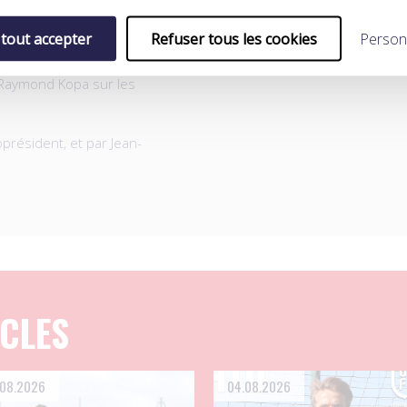
erre Caillot, sera présente
 tout accepter
Refuser tous les cookies
Person
ster à la cérémonie, en
 Raymond Kopa sur les
président, et par Jean-
ICLES
.08.2026
04.08.2026