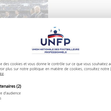
lise des cookies et vous donne le contrôle sur ce que vous souhaitez a
oir plus sur notre politique en matière de cookies, consultez notre
 Florentino Perez,
ité
.
rtif et de Paco Gento,
éplacement de la capitale
tenaires
(2)
qui porta les couleurs
e d'audience
es.
s
ond Kopa évolua entre 1951