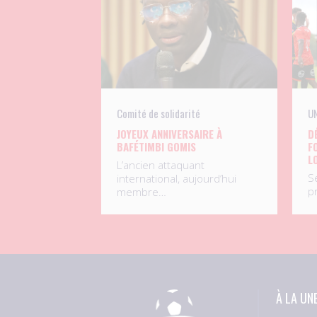
Comité de solidarité
UN
JOYEUX ANNIVERSAIRE À
D
BAFÉTIMBI GOMIS
F
L
L’ancien attaquant
S
international, aujourd’hui
p
membre…
À LA UN