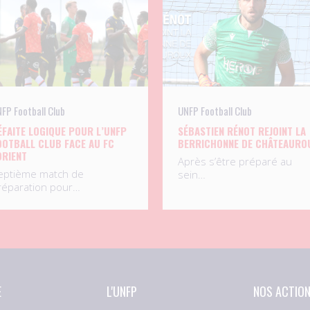
FP Football Club
UNFP Football Club
ÉFAITE LOGIQUE POUR L’UNFP
SÉBASTIEN RÉNOT REJOINT LA
OOTBALL CLUB FACE AU FC
BERRICHONNE DE CHÂTEAURO
ORIENT
Après s’être préparé au
eptième match de
sein…
réparation pour…
E
L'UNFP
NOS ACTIO