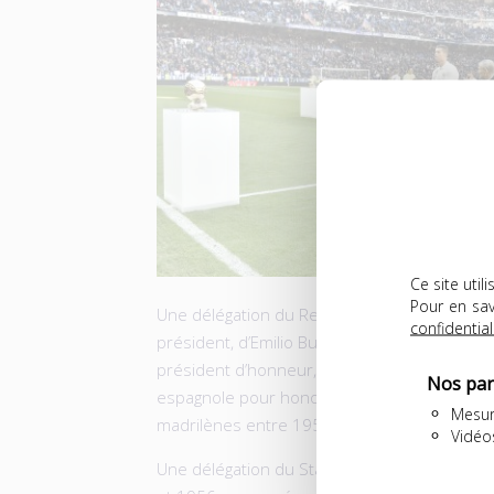
Ce site uti
Pour en sav
Une délégation du Real Madrid, composée de
confidential
président, d’Emilio Butragueño, directeur spo
président d’honneur, fera spécialement le d
Nos par
espagnole pour honorer la mémoire de celui 
Mesur
madrilènes entre 1956 et 1959 à 101 repris
Vidéo
Une délégation du Stade de Reims, où Raym