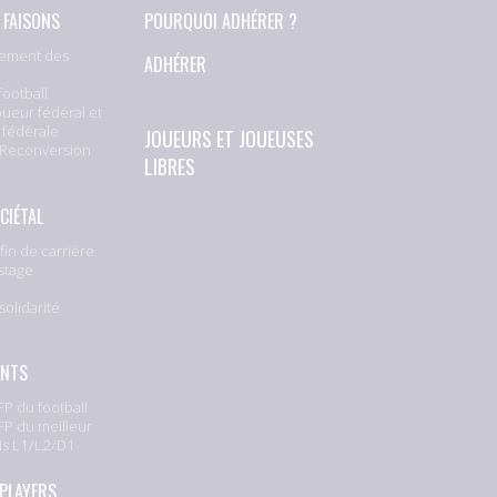
 FAISONS
POURQUOI ADHÉRER ?
ement des
ADHÉRER
football
oueur fédéral et
 fédérale
JOUEURS ET JOUEUSES
 Reconversion
LIBRES
CIÉTAL
fin de carrière
stage
solidarité
e
ENTS
P du football
P du meilleur
is L1/L2/D1
 PLAYERS