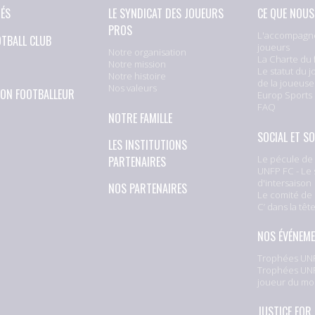
TÉS
LE SYNDICAT DES JOUEURS
CE QUE NOUS
PROS
L'accompagn
OTBALL CLUB
joueurs
Notre organisation
La Charte du 
Notre mission
Le statut du j
Notre histoire
de la joueuse
Nos valeurs
ION FOOTBALLEUR
Europ Sports
FAQ
NOTRE FAMILLE
SOCIAL ET SO
LES INSTITUTIONS
Le pécule de 
PARTENAIRES
UNFP FC - Le 
d'intersaison
NOS PARTENAIRES
Le comité de 
C’ dans la têt
NOS ÉVÉNEM
Trophées UNF
Trophées UNF
joueur du mo
JUSTICE FOR