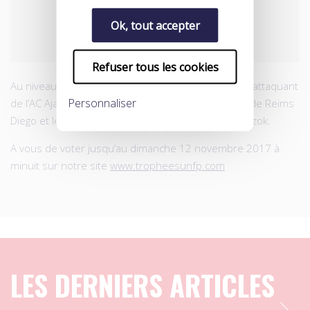
Ok, tout accepter
Refuser tous les cookies
Au niveau inférieur, le duel s’annonce serré entre l’attaquant
Personnaliser
de l’AC Ajaccio Riad Nouri, l’ailier brésilien du Stade de Reims
Diego et le le buteur du Nîmes Olympique Umut Bozok.
A vous de voter jusqu’au dimanche 12 novembre 2017 à
minuit sur notre site
www.tropheesunfp.com
LES DERNIERS ARTICLES