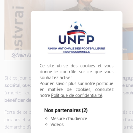
Sylvain Kastendeuch, coprésident de l’UNFP
Ce site utilise des cookies et vous
donne le contrôle sur ce que vous
souhaitez activer
Si à ce jour, déjà
20% des joueurs professionnels ont un enga
Pour en savoir plus sur notre politique
sociétal
,
60% des non-engagés se disent prêts à rejoindre un
en matière de cookies, consultez
à monter leur propre association. Parmi eux, plus de
55% souha
notre
Politique de confidentialité
.
bénéficier de l’aide de l’UNFP
.
Nos partenaires
(2)
Forte de ce constat, l’UNFP va renforcer son action aux côtés d
Mesure d'audience
joueurs et susciter des vocations grâce à la mise en place d’un
Vidéos
démarche d’accompagnement allant d’un suivi individuel à la mi