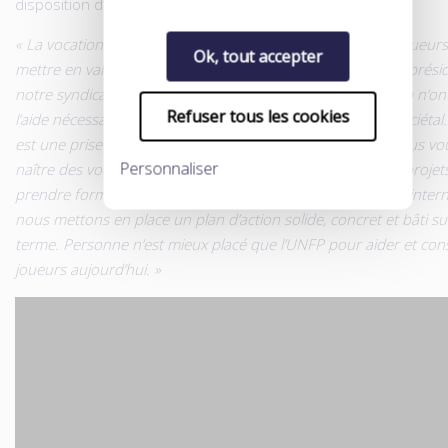
disposition d’outils adaptés pour structurer leurs actions.
« La vocation de l’UNFP est aussi de valoriser l’image des joueurs
Ok, tout accepter
mettre en valeur, explique Sylvain Kastendeuch, l’un des coprési
notre syndicat. Parmi les joueurs professionnels, beaucoup n’on
Refuser tous les cookies
l’aide nécessaire pour mettre en avant leur engagement sociétal.
est une prise de conscience collective, un énorme défi ! Nous vo
Personnaliser
naître des vocations tout en aidant les idées à germer, les projet
prendre forme. C’est pourquoi, à travers une organisation inter
nous mettons en place un plan d’action solide, concret et bâti su
terme. Personne n’est mieux placé que l’UNFP pour aider et conse
joueurs aujourd’hui. »