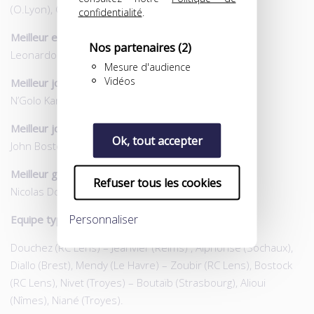
(O.Lyon), Cavani (Paris SG), Mbappé (AS Monaco).
confidentialité
.
Meilleur entraîneur Ligue 1
Nos partenaires
(2)
Leonardo Jardim (AS Monaco)
Mesure d'audience
Vidéos
Meilleur joueur français de l’étranger
N’Golo Kanté (Chelsea)
Meilleur joueur de Domino’s Ligue 2
Ok, tout accepter
John Bostock (RC Lens)
Meilleur gardien de Domino’s Ligue 2
Refuser tous les cookies
Nicolas Douchez (RC Lens)
Personnaliser
Equipe type de
Domino’s Ligue 2
Douchez (RC Lens) – Jeanvier (Reims) , Alphonse (Sochaux),
Diallo (Brest), Mendy (Le Havre) – Zoubir (RC Lens), Bostock
(RC Lens), Nivet (Troyes) – Boutaïb (Strasbourg), Alioui
(Nîmes), Niané (Troyes).