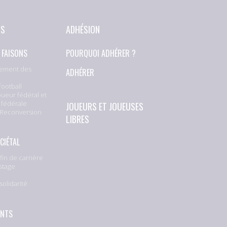
NS
ADHÉSION
 FAISONS
POURQUOI ADHÉRER ?
ement des
ADHÉRER
football
oueur fédéral et
 fédérale
JOUEURS ET JOUEUSES
 Reconversion
LIBRES
CIÉTAL
fin de carrière
stage
solidarité
e
ENTS