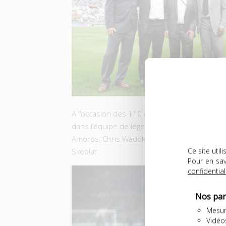
A l’occasion des 110 ans du club marseillais,
dans l’équipe de légende aux côtés de Didi
Amoros, Chris Waddle, Carlos Mozer, Jean-Pi
Ce site uti
Skoblar.
Pour en sav
confidential
Nos par
Mesur
Vidéo