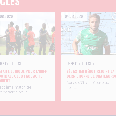
ICLES
.08.2026
04.08.2026
FP Football Club
UNFP Football Club
ÉFAITE LOGIQUE POUR L’UNFP
SÉBASTIEN RÉNOT REJOINT LA
OOTBALL CLUB FACE AU FC
BERRICHONNE DE CHÂTEAURO
ORIENT
Après s’être préparé au
eptième match de
sein…
réparation pour…