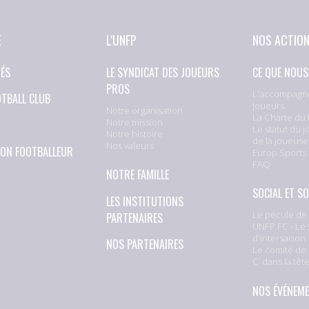
E
L'UNFP
NOS ACTIO
TÉS
LE SYNDICAT DES JOUEURS
CE QUE NOUS
PROS
L'accompagn
OTBALL CLUB
joueurs
Notre organisation
La Charte du 
Notre mission
Le statut du j
Notre histoire
de la joueuse
Nos valeurs
ION FOOTBALLEUR
Europ Sports
FAQ
NOTRE FAMILLE
SOCIAL ET SO
LES INSTITUTIONS
Le pécule de 
PARTENAIRES
UNFP FC - Le 
d'intersaison
NOS PARTENAIRES
Le comité de 
C’ dans la têt
NOS ÉVÉNEM