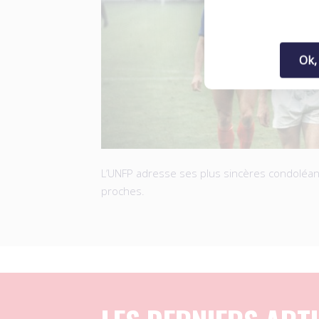
Ok,
L’UNFP adresse ses plus sincères condoléanc
proches.