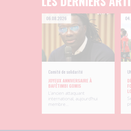
LES DERNIERS ART
06.08.2026
04
Comité de solidarité
UN
JOYEUX ANNIVERSAIRE À
D
BAFÉTIMBI GOMIS
F
L
L’ancien attaquant
S
international, aujourd’hui
p
membre…