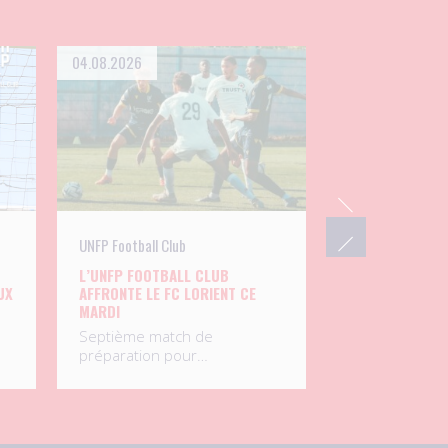
04.08.2026
UNFP Football Club
L’UNFP FOOTBALL CLUB
UX
AFFRONTE LE FC LORIENT CE
MARDI
Septième match de
préparation pour…