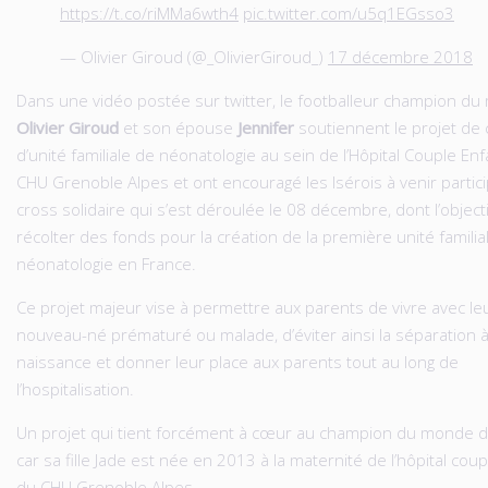
https://t.co/riMMa6wth4
pic.twitter.com/u5q1EGsso3
— Olivier Giroud (@_OlivierGiroud_)
17 décembre 2018
Dans une vidéo postée sur twitter, le footballeur champion d
Olivier Giroud
et son épouse
Jennifer
soutiennent le projet de 
d’unité familiale de néonatologie au sein de l’Hôpital Couple En
CHU Grenoble Alpes et ont encouragé les Isérois à venir partic
cross solidaire qui s’est déroulée le 08 décembre, dont l’object
récolter des fonds pour la création de la première unité familia
néonatologie en France.
Ce projet majeur vise à permettre aux parents de vivre avec le
nouveau-né prématuré ou malade, d’éviter ainsi la séparation à
naissance et donner leur place aux parents tout au long de
l’hospitalisation.
Un projet qui tient forcément à cœur au champion du monde de
car sa fille Jade est née en 2013 à la maternité de l’hôpital cou
du CHU Grenoble Alpes.