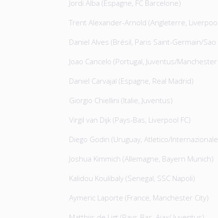
Jordi Alba (Espagne, FC Barcelone)
Trent Alexander-Arnold (Angleterre, Liverpool
Daniel Alves (Brésil, Paris Saint-Germain/Sao
Joao Cancelo (Portugal, Juventus/Manchester 
Daniel Carvajal (Espagne, Real Madrid)
Giorgio Chiellini (Italie, Juventus)
Virgil van Dijk (Pays-Bas, Liverpool FC)
Diego Godin (Uruguay, Atletico/Internazionale
Joshua Kimmich (Allemagne, Bayern Munich)
Kalidou Koulibaly (Senegal, SSC Napoli)
Aymeric Laporte (France, Manchester City)
Matthijs de Ligt (Pays-Bas, Ajax/ Juventus)