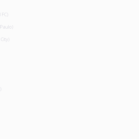
 FC)
 Paulo)
City)
)