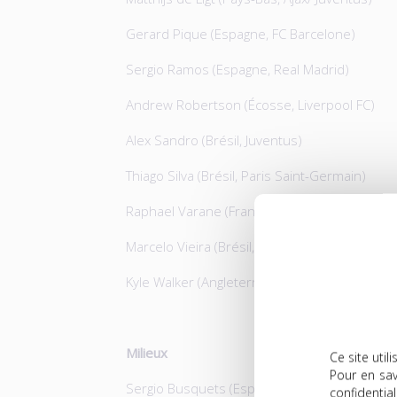
Gerard Pique (Espagne, FC Barcelone)
Sergio Ramos (Espagne, Real Madrid)
Andrew Robertson (Écosse, Liverpool FC)
Alex Sandro (Brésil, Juventus)
Thiago Silva (Brésil, Paris Saint-Germain)
Raphael Varane (France, Real Madrid)
Marcelo Vieira (Brésil, Real Madrid)
Kyle Walker (Angleterre, Manchester City)
Milieux
Ce site uti
Pour en sav
Sergio Busquets (Espagne, FC Barcelone)
confidential