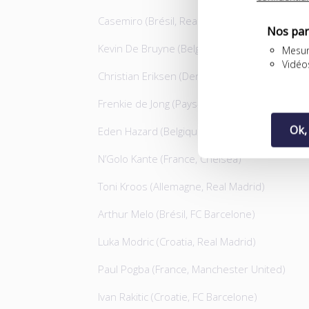
Casemiro (Brésil, Real Madrid)
Nos par
Kevin De Bruyne (Belgique, Manchester City)
Mesur
Vidéo
Christian Eriksen (Denmark, Tottenham Hots
Frenkie de Jong (Pays-Bas, Ajax/FC Barcelone
Ok,
Eden Hazard (Belgique, Chelsea/Real Madrid)
N’Golo Kante (France, Chelsea)
Toni Kroos (Allemagne, Real Madrid)
Arthur Melo (Brésil, FC Barcelone)
Luka Modric (Croatia, Real Madrid)
Paul Pogba (France, Manchester United)
Ivan Rakitic (Croatie, FC Barcelone)