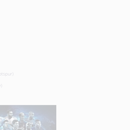
otspur)
y)