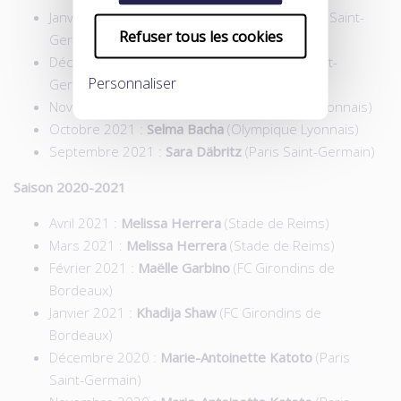
Janvier 2022 :
Marie-Antoinette Katoto
(Paris Saint-
Refuser tous les cookies
Germain)
Décembre 2021 :
Sakina Karchaoui
(Paris Saint-
Personnaliser
Germain)
Novembre 2021 :
Selma Bacha
(Olympique Lyonnais)
Octobre 2021 :
Selma Bacha
(Olympique Lyonnais)
Septembre 2021 :
Sara Däbritz
(Paris Saint-Germain)
Saison 2020-2021
Avril 2021 :
Melissa Herrera
(Stade de Reims)
Mars 2021 :
Melissa Herrera
(Stade de Reims)
Février 2021 :
Maëlle Garbino
(FC Girondins de
Bordeaux)
Janvier 2021 :
Khadija Shaw
(FC Girondins de
Bordeaux)
Décembre 2020 :
Marie-Antoinette Katoto
(Paris
Saint-Germain)