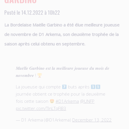
Posté le 14.12.2022 à 10h22
La Bordelaise Maëlle Garbino a été élue meilleure joueuse
de novembre de D1 Arkema, son deuxième trophée de la
saison après celui obtenu en septembre.
𝑴𝒂𝒆̈𝒍𝒍𝒆 𝑮𝒂𝒓𝒃𝒊𝒏𝒐 𝒆𝒔𝒕 𝒍𝒂 𝒎𝒆𝒊𝒍𝒍𝒆𝒖𝒓𝒆 𝒋𝒐𝒖𝒆𝒖𝒔𝒆 𝒅𝒖 𝒎𝒐𝒊𝒔 𝒅𝒆
𝒏𝒐𝒗𝒆𝒎𝒃𝒓𝒆 !
La joueuse qui compte
buts après
journée obtient ce trophée pour la deuxième
fois cette saison
#D1Arkema
@UNFP
pic.twitter.com/TlnLTqFlB3
— D1 Arkema (@D1Arkema)
December 13, 2022