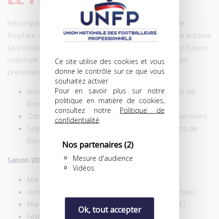
Récompense individuelle créée par la FFF en 2020, le
Trophée de joueuse du mois de la Division 1 Arkema entame
sa troisième saison, la deuxième en partenariat avec l’Union
nationale des footballeurs professionnels (UNFP). Les
Ce site utilise des cookies et vous
donne le contrôle sur ce que vous
précédentes lauréates :
souhaitez activer
Pour en savoir plus sur notre
Novembre 2022 :
Maëlle Garbino
(FC Girondins de
politique en matière de cookies,
Bordeaux)
consultez notre
Politique de
Octobre 2022 :
Kadidiatou Diani
(Paris Saint-Germain)
confidentialité
.
Septembre 2022 :
Maëlle Garbino
(FC Girondins de
Bordeaux)
Nos partenaires
(2)
Mesure d'audience
Saison 2021-2022
Vidéos
Mai 2022 :
Rosemonde Kouassi
(FC Fleury 91)
Avril 2022 :
Catarina Macario
(Olympique Lyonnais)
Mars 2022 :
Rosemonde Kouassi
(FC Fleury 91)
Ok, tout accepter
Février 2022 :
Clara Matéo
(Paris FC)