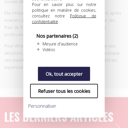
sociale difficile.
Pour en savoir plus sur notre
politique en matière de cookies,
Elle n’hésite pas à prendre en charge financièrement, après
consultez notre
Politique de
examen des dossiers et selon des règles en vigueur, les
confidentialité
.
frais de formation pour la reconversion des joueurs
professionnels.
Nos partenaires
(2)
Mesure d'audience
Pour être la plus juste possible à l’heure de prendre ses
Vidéos
décisions, la Commission parie sur sa polyvalence, puisque
ses membres, venus de divers horizons, lui apportent les
expertises nécessaires sur les dossiers étudiés.
Ok, tout accepter
Refuser tous les cookies
Personnaliser
LES DERNIERS ARTICLES