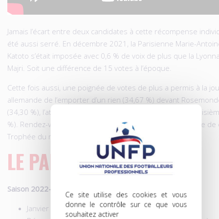
Jamais l’écart entre deux candidates à cette récompense individ
été aussi serré. En décembre 2021, la Parisienne Marie-Antoin
Katoto s’était imposée avec 0,6 % de voix de plus que la Lyonn
Majri. Soit une différence de 15 votes à l’époque.
Cette fois aussi, une poignée de votes de plus a permis à la j
allemande de l’emporter d’un rien (34,67 %) devant Rosemond
(34,30 %), l’attaquante tricolore du Paris FC se classant troisiè
%). Rendez-vous en février pour le vingt-troisième chapitre de
Trophée du mois !
LE PALMARÈS
Saison 2022-2023
Ce site utilise des cookies et vous
donne le contrôle sur ce que vous
Janvier 2023 :
Sara Däbritz
(Olympique Lyonnais)
souhaitez activer