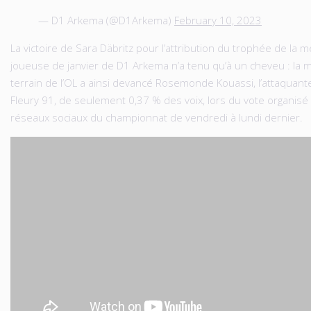
— D1 Arkema (@D1Arkema)
February 10, 2023
La victoire de Sara Däbritz pour l’attribution du trophée de la m
joueuse de janvier de D1 Arkema n’a tenu qu’à un cheveu : la m
terrain de l’OL a ainsi devancé Rosemonde Kouassi, l’attaquant
Fleury 91, de seulement 0,37 % des voix, lors du vote organisé 
réseaux sociaux du championnat de vendredi à lundi dernier.