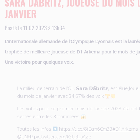
SARA DÄBRITZ, JOUEUSE DU MOIS 
JANVIER
Posté le 11.02.2023 à 13h34
L’internationale allemande de l’Olympique Lyonnais est la lauré
trophée de meilleure joueuse de D1 Arkema pour le mois de ja
Une victoire pour quelques voix.
La milieu de terrain de l’OL, 𝗦𝗮𝗿𝗮 𝗗𝗮̈𝗯𝗿𝗶𝘁𝘇, est élue Jou
du mois de Janvier avec 34,67% des voix
Les votes pour ce premier mois de l’année 2023 étaient 
serrés entre les 3 nommées
Toutes les infos
https://t.co/8tEcm6Cm33
#D1Arkema
@UNFP
pic.twitter.com/k30l3raAZe