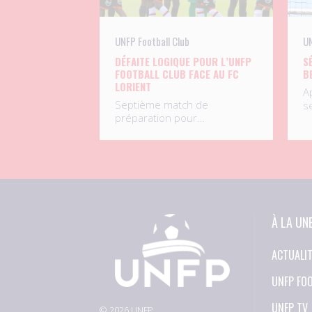
UNFP Football Club
UN
DÉFAITE LOGIQUE POUR L’UNFP
S
FOOTBALL CLUB FACE AU FC
B
LORIENT
A
Septième match de
s
préparation pour…
À LA UN
ACTUALI
UNFP FO
UNFP TV
© 2026 UNFP