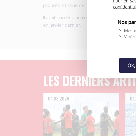
Pour en sav
propres à l’issue de l’échauffement.
confidential
Il avait succédé au goleador de l’AS Monaco
Nos par
en janvier dernier.
Mesur
Vidéo
Ok,
LES DERNIERS ART
04.08.2026
04