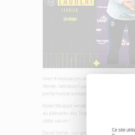
Avec 4 réalisations et 1 passe décisive en
février, l’attaquant parisien avait été décisif
performance exceptionnelle.
Kylian Mbappé venait d’inscrire logiquemen
au palmarès des Trophées du Joueur du Mois
cette saison !
Ce site uti
David Terrier, vice-président de l’UNFP, lui 