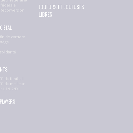
 fédérale
JOUEURS ET JOUEUSES
 Reconversion
LIBRES
CIÉTAL
fin de carrière
stage
solidarité
e
ENTS
P du football
P du meilleur
is L1/L2/D1
 PLAYERS