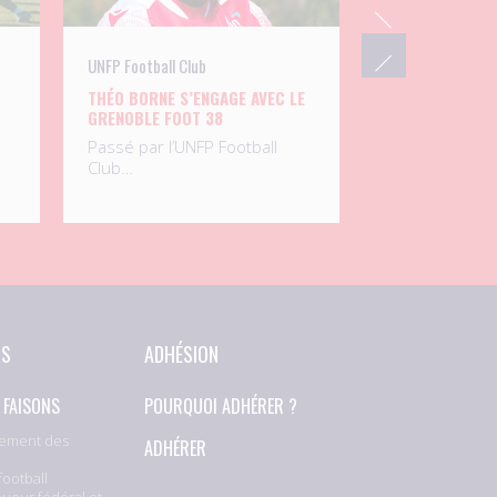
UNFP Football Club
THÉO BORNE S’ENGAGE AVEC LE
GRENOBLE FOOT 38
Passé par l’UNFP Football
Club…
NS
ADHÉSION
 FAISONS
POURQUOI ADHÉRER ?
ement des
ADHÉRER
football
oueur fédéral et