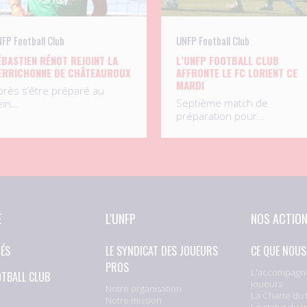
FP Football Club
UNFP Football Club
ÉBASTIEN RÉNOT REJOINT LA
L’UNFP FOOTBALL CLUB
ERRICHONNE DE CHÂTEAUROUX
AFFRONTE LE FC LORIENT CE
MARDI
près s’être préparé au
Septième match de
ein…
préparation pour…
E
L'UNFP
NOS ACTIO
TÉS
LE SYNDICAT DES JOUEURS
CE QUE NOUS
PROS
L'accompagn
OTBALL CLUB
joueurs
Notre organisation
La Charte du 
Notre mission
Le statut du j