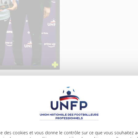
 seulement 291 minutes en
 toutes les 58 minutes, une
t son nom une neuvième fois
, déjà la deuxième fois
lise des cookies et vous donne le contrôle sur ce que vous souhaitez a
a remis son trophée en