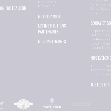
Notre histoire
de la joueuse
Nos valeurs
ION FOOTBALLEUR
Europ Sports
FAQ
NOTRE FAMILLE
SOCIAL ET SO
LES INSTITUTIONS
Le pécule de 
PARTENAIRES
UNFP FC - Le 
d'intersaison
NOS PARTENAIRES
Le comité de 
C’ dans la têt
NOS ÉVÉNEM
Trophées UNF
Trophées UNF
joueur du mo
JUSTICE FOR