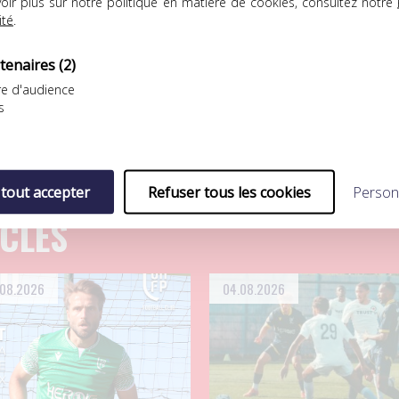
oir plus sur notre politique en matière de cookies, consultez notre
ité
.
 Wissam Ben Yedder, lauréat
tenaires
(2)
e d'audience
s
 tout accepter
Refuser tous les cookies
Person
ICLES
.08.2026
04.08.2026