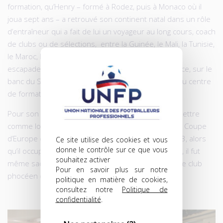
formation, qu’Henry – formé à Rodez, puis à Monaco où il
joua sept ans – a retrouvé son continent natal dans un rôle
d’entraîneur qui a fait de lui un voyageur au long cours, coach
de clubs ou de sélections, entre la Guinée, le Mali, la Tunisie,
le Maroc, les Émirats, le Togo, l’Algérie et quelques
escapades en Europe (FC Sion) et bien sûr en France, sur le
banc du SC Sedan ou d’Istres, ou encore à la tête du centre
de formation de Montpellier.
Pour son métier, sa passion, son besoin de transmettre
comme lorsqu’il participa à l’épopée marseillaise en Coupe
d’Europe des clubs champions et la victoire en 1993, alors
Ce site utilise des cookies et vous
donne le contrôle sur ce que vous
qu’il occupait le poste d’entraîneur-adjoint. En 1995, il fut
souhaitez activer
même sacré champion de Deuxième Division avec le club
Pour en savoir plus sur notre
phocéen dont il était devenu le coach…
politique en matière de cookies,
consultez notre
Politique de
confidentialité
.