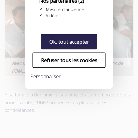
Nos partenaires
(2)
Mesure d'audience
Vidéos
Ok, tout accepter
Refuser tous les cookies
Avec la Coupe aux grandes oreilles et les gardiens de
l’OM…
Personnaliser
À sa famille, à Benjamin, à ses amis et aux membres de ses
anciens clubs, l’UNFP présente ses plus sincères
condoléances…