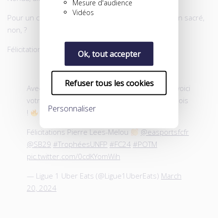
Mesure d'audience
Vidéos
Pour un coup de tonnerre, Pierre, c’en est même un sacré,
non, ?
Félicitations Pierre !
Ok, tout accepter
Refuser tous les cookies
Avec un mois de février de très haut niveau, voici
votre lauréat trophée
@UNFP
du joueur du mois
Personnaliser
!
Félicitations Pierre Lees-Melou
@easportsfcfr
@SB29
#TrophéesUNFP
#FC24
#POTM
pic.twitter.com/0cdKYomWih
— Ligue 1 Uber Eats (@Ligue1UberEats)
March
20, 2024