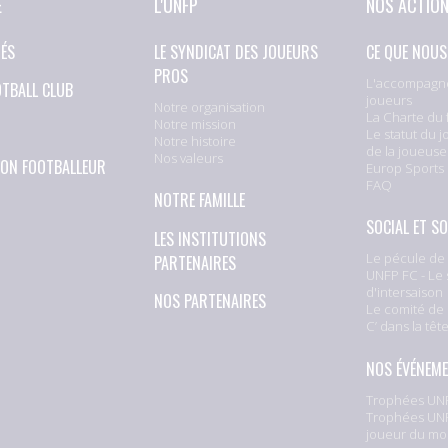
E
L'UNFP
NOS ACTIO
TÉS
LE SYNDICAT DES JOUEURS
CE QUE NOUS
PROS
L'accompagn
OTBALL CLUB
joueurs
Notre organisation
La Charte du 
Notre mission
Le statut du j
Notre histoire
de la joueuse
Nos valeurs
ION FOOTBALLEUR
Europ Sports
FAQ
NOTRE FAMILLE
SOCIAL ET SO
LES INSTITUTIONS
Le pécule de 
PARTENAIRES
UNFP FC - Le 
d'intersaison
NOS PARTENAIRES
Le comité de 
C’ dans la têt
NOS ÉVÉNEM
Trophées UNF
Trophées UNF
joueur du mo