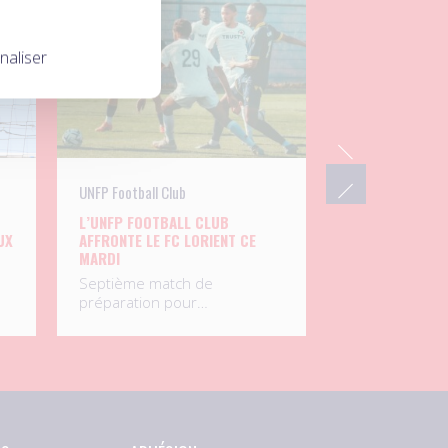
04.08.2026
naliser
UNFP Football Club
L’UNFP FOOTBALL CLUB
UX
AFFRONTE LE FC LORIENT CE
MARDI
Septième match de
préparation pour…