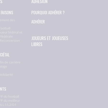
NS
ADHÉSION
 FAISONS
POURQUOI ADHÉRER ?
ement des
ADHÉRER
football
oueur fédéral et
 fédérale
JOUEURS ET JOUEUSES
 Reconversion
LIBRES
CIÉTAL
fin de carrière
stage
solidarité
e
ENTS
P du football
P du meilleur
is L1/L2/D1