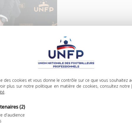
et très impliqué par
alleur, Vincent
mité directeur de l’UNFP
e en décembre 2022.
lise des cookies et vous donne le contrôle sur ce que vous souhaitez a
oir plus sur notre politique en matière de cookies, consultez notre
ité
.
tenaires
(2)
ICLES
e d'audience
s