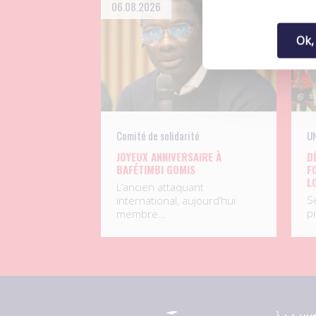
06.08.2026
04
Ok,
Comité de solidarité
UN
JOYEUX ANNIVERSAIRE À
D
BAFÉTIMBI GOMIS
F
L
L’ancien attaquant
S
international, aujourd’hui
p
membre…