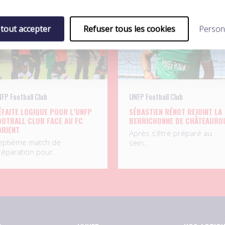
.08.2026
04.08.2026
 tout accepter
Refuser tous les cookies
Person
FP Football Club
UNFP Football Club
ÉFAITE LOGIQUE POUR L’UNFP
SÉBASTIEN RÉNOT REJOINT LA
OOTBALL CLUB FACE AU FC
BERRICHONNE DE CHÂTEAURO
ORIENT
Après s’être préparé au
eptième match de
sein…
réparation pour…