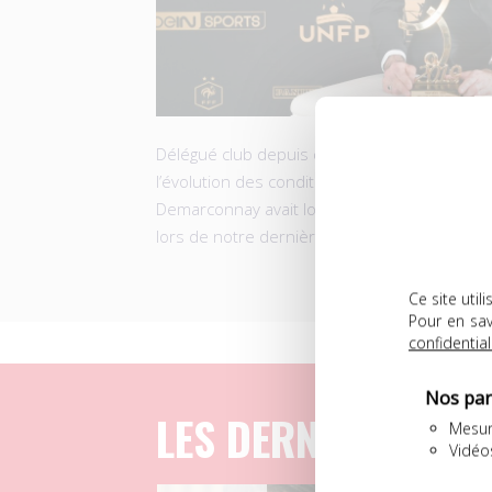
Délégué club depuis de nombreuses années 
l’évolution des conditions du métier de footb
Demarconnay avait logiquement intégré le co
lors de notre dernière Assemblée Général
Ce site uti
Pour en sav
confidential
Nos par
LES DERNIERS ART
Mesur
Vidéo