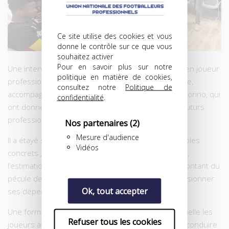
Ce site utilise des cookies et vous
donne le contrôle sur ce que vous
souhaitez activer
Pour en savoir plus sur notre
Une intervention réalisée par Olivier Bogaczyk, ancien joueur
politique en matière de cookies,
professionnel et conseiller en gestion de patrimoine,
consultez notre
Politique de
accompagné par notre délégué régional Franck Signorino, qui
confidentialité
.
ont donné de nombreux conseils pratiques à ces futurs
professionnels durant l’heure de cet atelier.
Nos partenaires
(2)
Mesure d'audience
Il a étayé ses explications avec de nombreux exemples
Vidéos
concrets , comme le décryptage d’une fiche de paie,
l’estimation d’un impôt sur le revenu, le calcul du montant du
pécule de fin de carrière ou encore comment provisionner
Ok, tout accepter
ses dépenses courantes.
Une formation ludique et interactive, à la fin de laquelle les
Refuser tous les cookies
joueurs auront acquis les bons réflexes pour bien conduire