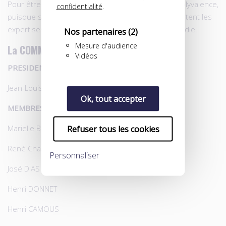
Pour être la plus juste possible, elle parie sur sa polyvalence,
confidentialité
.
puisque ses membres (médecin, juriste…) lui apportent les
expertises nécessaires sur les dossiers qu’elle étudie.
Nos partenaires
(2)
Mesure d'audience
La COMMISION
Vidéos
PRESIDENT
Jean-Louis BELOT
Ok, tout accepter
MEMBRES
Marielle BRETON
Refuser tous les cookies
René Charrier (vice-président d’honneur de l’UNFP)
Personnaliser
José DIAS
Henri DONNET
Henri CAMOUS