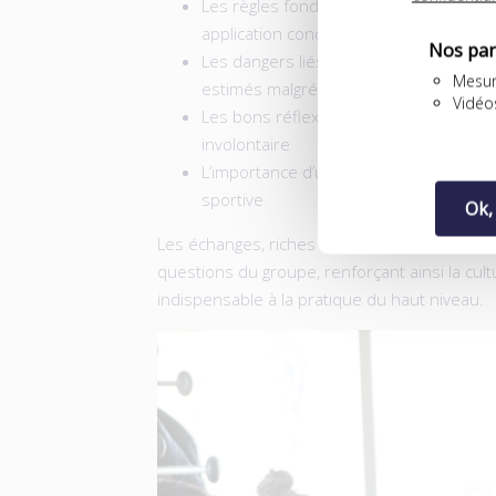
Les règles fondamentales en matière d
application concrète
Nos par
Les dangers liés aux compléments alim
Mesur
estimés malgré les risques qu’ils comp
Vidéo
Les bons réflexes à adopter pour évite
involontaire
L’importance d’une vigilance constante, 
sportive
Ok,
Les échanges, riches et concrets, ont été n
questions du groupe, renforçant ainsi la cul
indispensable à la pratique du haut niveau.