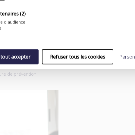
’antidopage et leur
tenaires
(2)
entaires, souvent sous-
e d'audience
ortent
s
r toute prise de risque
tout au long de la carrière
 tout accepter
Refuser tous les cookies
Person
ourris par les nombreuses
ture de prévention