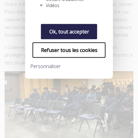
Grâce à leurs carrières respectives, Laurent Pionnier, Steven
Vidéos
Pinto-Borges, Vincent Muratori et Laurène Tresfield ont sur
captiver l’attention de ce jeune auditoire. Leurs anecdotes
vécues et leurs conseils pratiques ont souligné trois valeurs
Ok, tout accepter
fondamentales : le travail, la résilience et le soutien familial.
« L’idée est de leur donner un temps d’avance, de les
Refuser tous les cookies
protéger par l’information avant qu’ils ne soient confrontés à
des situations critiques. »
Personnaliser