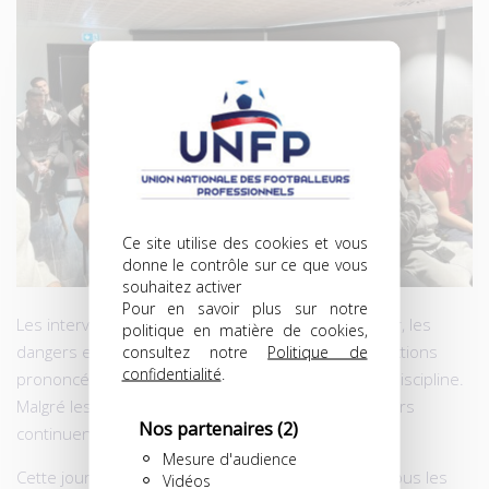
Ce site utilise des cookies et vous
donne le contrôle sur ce que vous
souhaitez activer
Pour en savoir plus sur notre
Les intervenants ont rappelé les règles à respecter, les
politique en matière de cookies,
dangers encourus et insisté sur les dernières sanctions
consultez notre
Politique de
confidentialité
.
prononcées cette semaine par la Commission de Discipline.
Malgré les mises en garde répétées, certains acteurs
Nos partenaires
(2)
continuent de prendre des risques inconsidérés.
Mesure d'audience
Cette journée appelle à une vigilance extrême de tous les
Vidéos