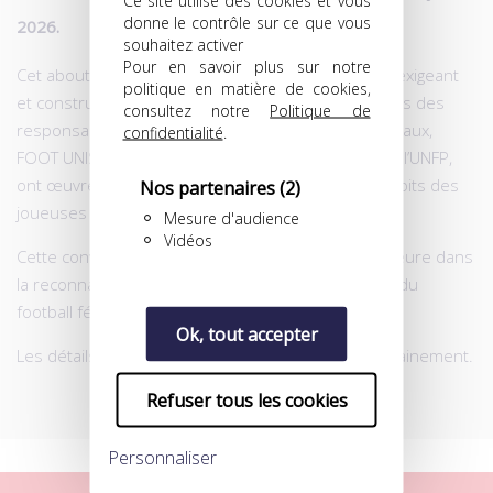
donne le contrôle sur ce que vous
2026.
souhaitez activer
Pour en savoir plus sur notre
Cet aboutissement est le fruit d’un dialogue social exigeant
politique en matière de cookies,
et constructif. Nous saluons l’engagement et le sens des
consultez notre
Politique de
responsabilités de l’ensemble des partenaires sociaux,
confidentialité
.
FOOT UNIS, l’UNECATEF et l’U2C2F, qui, aux côtés de l’UNFP,
ont œuvré pour faire avancer concrètement les droits des
Nos partenaires
(2)
joueuses professionnelles.
Mesure d'audience
Vidéos
Cette convention collective marque une étape majeure dans
la reconnaissance, la structuration et la protection du
football féminin en France.
Ok, tout accepter
Les détails de l’accord seront communiqués prochainement.
Refuser tous les cookies
Personnaliser