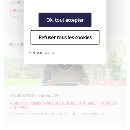
JOUEUR DU MOIS - Trophées UNFP
L'INTERVIEW DÉCALÉE DE RADAMEL FALCAO
"Au delà du talent, je veux laisser l'image d’un joueur…
Ok, tout accepter
Refuser tous les cookies
09.05.2017
Personnaliser
JOUEUR DU MOIS - Trophées UNFP
REMISE DES NOMINATIONS DES JOUEURS DE MONACO - TROPHEES
UNFP 2017
La semaine passée, les équipe de l'UNFP ont remis les…