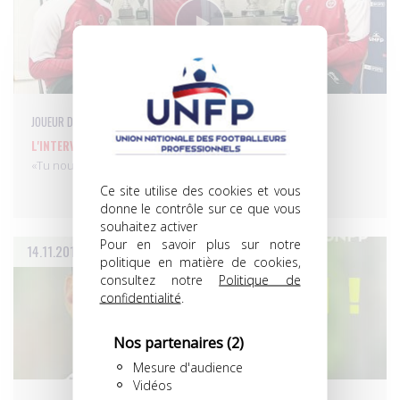
JOUEUR DU MOIS - Trophées UNFP
L'INTERVIEW DÉCALÉE DE JORDAN SIEBATCHEU...
«Tu nous fais ton pas de danse favori ?» Retrouvez…
Ce site utilise des cookies et vous
donne le contrôle sur ce que vous
souhaitez activer
Pour en savoir plus sur notre
14.11.2017
politique en matière de cookies,
consultez notre
Politique de
confidentialité
.
Nos partenaires
(2)
Mesure d'audience
Vidéos