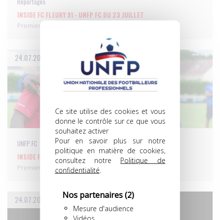
Reportages
INSIDE FC FLEURY 91 - UNFP FC DU 23 JUILLET
Premier test hier soir pour le duo Landry Chauvin –…
24.07.2025
Ce site utilise des cookies et vous
donne le contrôle sur ce que vous
souhaitez activer
Pour en savoir plus sur notre
UNFP FC
politique en matière de cookies,
INSIDE FC FLEURY 91 - UNFP FC DU 23 JUILLET
consultez notre
Politique de
Premier test hier soir pour le duo Landry Chauvin –…
confidentialité
.
Nos partenaires
(2)
24.07.2025
Mesure d'audience
Vidéos