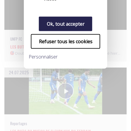
Ok, tout accepter
UNFP FC
Refuser tous les cookies
LES BUTS DU MATCH DE FLEURY VUS DU TERRAIN.
Double passe, double impact. Lamine Ghezali a régalé hier…
Personnaliser
24.07.2025
Reportages