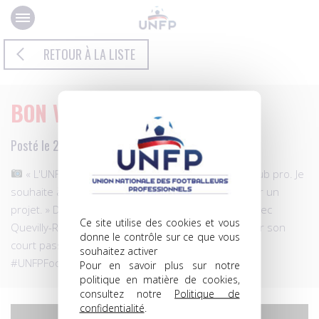
Panneau de gestion des cookies
RETOUR À LA LISTE
BON VENT MATHIS HAMDI
Posté le 27.06.2026 à 09h16
« L'UNFP FC ? C'est comme si on était dans un club pro. Je
souhaite à tous les joueurs du groupe de retrouver un
projet. » Déjà reparti vers une nouvelle aventure avec
Ce site utilise des cookies et vous
Quevilly-Rouen Métropole, Mathis Hamdi revient sur son
donne le contrôle sur ce que vous
court passage avec nous. Bon vent Mathis
souhaitez activer
#UNFPFootballClub
Pour en savoir plus sur notre
politique en matière de cookies,
consultez notre
Politique de
confidentialité
.