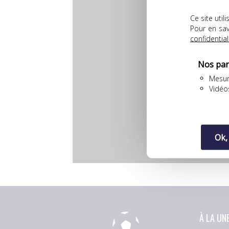
Ce site uti
Pour en sav
confidential
Nos par
Mesur
Vidéo
Ok,
À LA UN