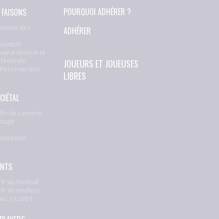
 FAISONS
POURQUOI ADHÉRER ?
ement des
ADHÉRER
football
oueur fédéral et
 fédérale
JOUEURS ET JOUEUSES
 Reconversion
LIBRES
CIÉTAL
fin de carrière
stage
solidarité
e
ENTS
P du football
P du meilleur
is L1/L2/D1