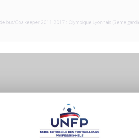
n de but/Goalkeeper 2011-2017 : Olympique Lyonnais (3eme gardi