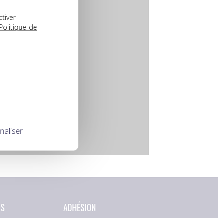
ctiver
Politique de
naliser
NS
ADHÉSION