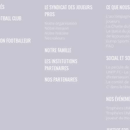
TÉS
LE SYNDICAT DES JOUEURS
CE QUE NOUS
PROS
L'accompagn
OTBALL CLUB
joueurs
Notre organisation
La Charte du 
Notre mission
Le statut du j
Notre histoire
de la joueuse
Nos valeurs
ION FOOTBALLEUR
Europ Sports
FAQ
NOTRE FAMILLE
SOCIAL ET SO
LES INSTITUTIONS
Le pécule de 
PARTENAIRES
UNFP FC - Le 
d'intersaison
NOS PARTENAIRES
Le comité de 
C’ dans la têt
NOS ÉVÉNEM
Trophées UNF
Trophées UNF
joueur du mo