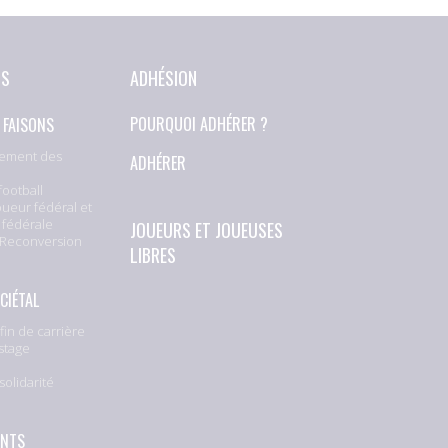
NS
ADHÉSION
 FAISONS
POURQUOI ADHÉRER ?
ement des
ADHÉRER
football
oueur fédéral et
 fédérale
JOUEURS ET JOUEUSES
 Reconversion
LIBRES
CIÉTAL
fin de carrière
stage
solidarité
e
ENTS