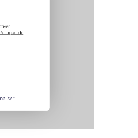
ctiver
Politique de
naliser