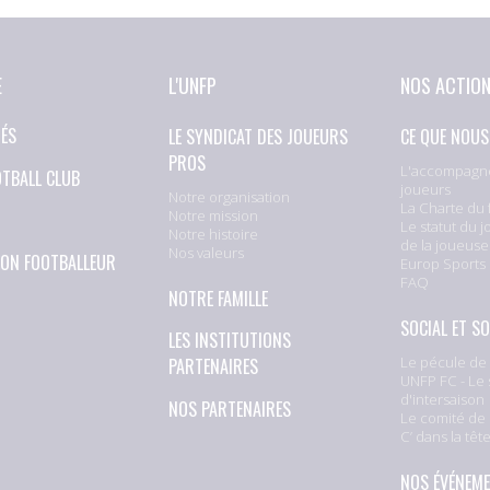
E
L'UNFP
NOS ACTIO
TÉS
LE SYNDICAT DES JOUEURS
CE QUE NOUS
PROS
L'accompagn
OTBALL CLUB
joueurs
Notre organisation
La Charte du 
Notre mission
Le statut du j
Notre histoire
de la joueuse
Nos valeurs
ION FOOTBALLEUR
Europ Sports
FAQ
NOTRE FAMILLE
SOCIAL ET SO
LES INSTITUTIONS
Le pécule de 
PARTENAIRES
UNFP FC - Le 
d'intersaison
NOS PARTENAIRES
Le comité de 
C’ dans la têt
NOS ÉVÉNEM