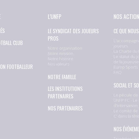
E
L'UNFP
NOS ACTIO
TÉS
LE SYNDICAT DES JOUEURS
CE QUE NOUS
PROS
L'accompagn
OTBALL CLUB
joueurs
Notre organisation
La Charte du 
Notre mission
Le statut du j
Notre histoire
de la joueuse
Nos valeurs
ION FOOTBALLEUR
Europ Sports
FAQ
NOTRE FAMILLE
SOCIAL ET SO
LES INSTITUTIONS
Le pécule de 
PARTENAIRES
UNFP FC - Le 
d'intersaison
NOS PARTENAIRES
Le comité de 
C’ dans la têt
NOS ÉVÉNEM
Trophées UNF