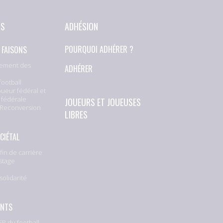
NS
ADHÉSION
 FAISONS
POURQUOI ADHÉRER ?
ement des
ADHÉRER
football
oueur fédéral et
 fédérale
JOUEURS ET JOUEUSES
 Reconversion
LIBRES
CIÉTAL
fin de carrière
stage
solidarité
e
ENTS
P du football