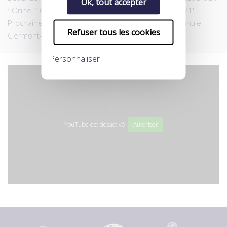
Ok, tout accepter
: Orinel 16' (pen), 31', Jeannot 41' UNFP : Schianchi 71'
Prochaine rencontre de l'UNFP : samedi 14 Juillet contre
Refuser tous les cookies
Clermont-Ferrand à 19h.
Personnaliser
YouTube est désactivé.
Autoriser