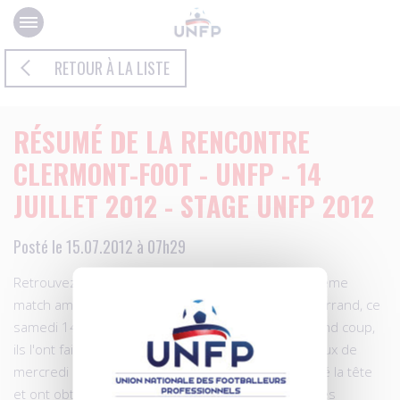
Panneau de gestion des cookies
RETOUR À LA LISTE
RÉSUMÉ DE LA RENCONTRE
CLERMONT-FOOT - UNFP - 14
JUILLET 2012 - STAGE UNFP 2012
Posté le 15.07.2012 à 07h29
Retrouvez en exclusivité un long résumé du quatrième
match amical disputé par l'UNFP face à Clermont-Ferrand, ce
samedi 14 Juillet 2012 : Ils voulaient frapper un grand coup,
ils l'ont fait. Après la déconvenue face à Châteauroux de
mercredi dernier, les stagiaires de l'UNFP ont relevé la tête
et ont obtenu un succès probant 1-0, face à l'un des