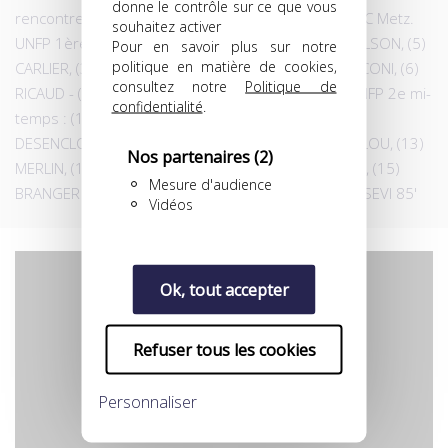
donne le contrôle sur ce que vous
rencontres face aux Luxembourgeois d'Esch et le FC Metz.
souhaitez activer
UNFP 1ère mi-temps : (1) KEITA - (2) MARTOT, (4) BELSON, (5)
Pour en savoir plus sur notre
politique en matière de cookies,
CARLIER, (3) EKWE EBELE - (7) MISSILOU, (10) TARASCONI, (6)
consultez notre
Politique de
RICAUD - (8) BADIANE, (9) TRAORE, (15) BRANGER UNFP 2e mi-
confidentialité
.
temps : (16) MAKARIDZE - (17) WROBLEWSKI, (12)
DESENCLOS, (5) CARLIER, (3) EKWE EBELE - (7) MISSILOU, (13)
Nos partenaires
(2)
MERLIN, (10) TARASCONI - (14) DOSSEVI, (9) TRAORE, (15)
Mesure d'audience
BRANGER Les buts : UNFP : TRAORE 18' et 55', DOSSEVI 85'
Vidéos
Ok, tout accepter
Refuser tous les cookies
YouTube est désactivé.
Autoriser
Personnaliser