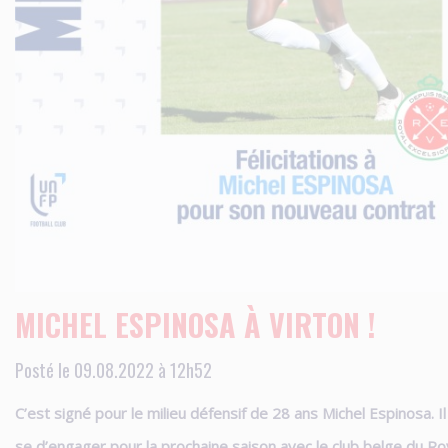
MICHEL ESPINOSA À VIRTON !
Posté le 09.08.2022 à 12h52
C’est signé pour le milieu défensif de 28 ans Michel Espinosa. Il
se d’engager pour la prochaine saison avec le club belge du
Ro