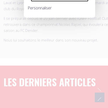
Laval et Lyon-Duchère, Michel Espinosa s’est engagé ce mardi a
Personnaliser
club du
Royal Excelsior Virton, pensionnaire de la D1B.
Il se préparait depuis le 20 juin dernier avec l’UNFP Football Clu
retrouvera dans ce championnat Nicolas Rajsel, qui évoulera ce
saison au FC Dender.
Nous lui souhaitons le meilleur dans son nouveau projet.
LES DERNIERS ARTICLES