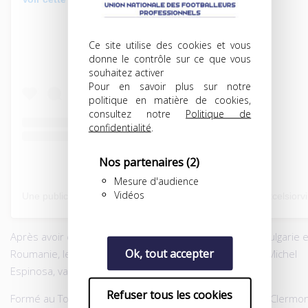
Ce site utilise des cookies et vous
donne le contrôle sur ce que vous
souhaitez activer
Pour en savoir plus sur notre
politique en matière de cookies,
consultez notre
Politique de
confidentialité
.
Nos partenaires
(2)
Mesure d'audience
Vidéos
Une publication partagée par Royal Excelsior Virton (@excelsiorvi
Après avoir évolué ces dernières saisons en Croatie, Bulgarie e
Ok, tout accepter
Roumanie, le milieu récupérateur franco-camerounais Michel
Espinosa, va découvrir un nouveau pays, la Belgique.
Refuser tous les cookies
Formé au Toulouse FC, et passé ensuite en France par Clermon