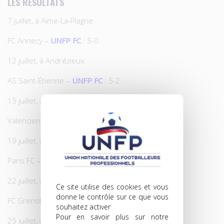
LES RÉSULTATS
7 juillet, à Aime-La-Plagne
FC Annecy –
UNFP FC
: 5-0.
12 juillet, à Andrézieux
AS Saint-Étienne –
UNFP FC
: 5-2.
15 juillet, à Hirson
Valenciennes –
UNFP FC
: 2-1.
19 juillet, à Orly
Paris FC –
UNFP FC
: 1-0.
22 juillet, à Saint-Marcellin
Ce site utilise des cookies et vous
donne le contrôle sur ce que vous
FC Grenoble-
UNFP FC
: 4-0.
souhaitez activer
Pour en savoir plus sur notre
25 juillet, à Lisses