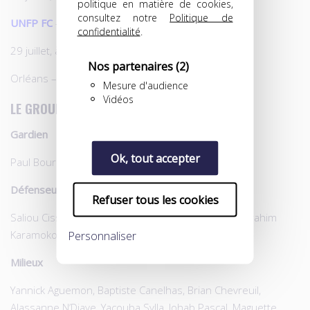
politique en matière de cookies,
consultez notre
Politique de
UNFP FC
– SC Bastia : 1-0.
confidentialité
.
29 juillet, à Orléans
Nos partenaires
(2)
Orléans –
UNFP FC
: 1-1.
Mesure d'audience
Vidéos
LE GROUPE
Gardien
Ok, tout accepter
Paul Bourdelle, Yan Marillat
Défenseurs
Refuser tous les cookies
Saliou Ciss, Mattéo Rabuel, Ryan Sabry, Aliou Fall, Ibrahim
Karamoko, Stone Muzalimoja Mambo
Personnaliser
Milieux
Yannick Aguemon, Baptiste Canelhas, Brian Chevreuil,
Alassanne N’Diaye, Yacouba Sylla, Johab Pascal, Maguette