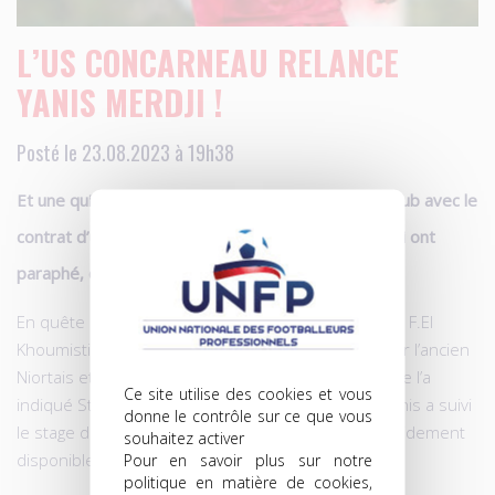
L’US CONCARNEAU RELANCE
YANIS MERDJI !
Posté le 23.08.2023 à 19h38
Et une quinzième signature pour l’UNFP Football Club avec le
contrat d’un an que l’US Concarneau et Yanis Merdji ont
paraphé, ce mercredi.
En quête d’un attaquant axial depuis la blessure de F.El
Khoumisti, le club breton a donc jeté son dévolu sur l’ancien
Niortais et Auxerrois d’autant plus aisément, comme l’a
Ce site utilise des cookies et vous
indiqué Stéphane Le Mignan, l’entraîneur, que » Yanis a suivi
donne le contrôle sur ce que vous
le stage de l’UNFP ce qui va lui permettre d’être rapidement
souhaitez activer
disponible. »
Pour en savoir plus sur notre
politique en matière de cookies,