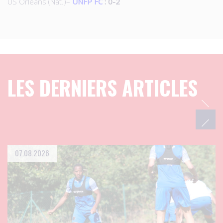
US Orléans (Nat.)–
UNFP FC
: 0-2
LES DERNIERS ARTICLES
07.08.2026