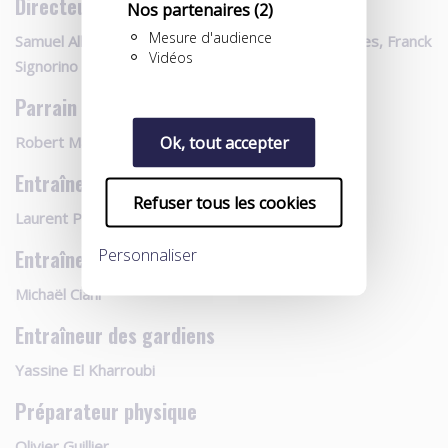
Directeurs de stage
Nos partenaires
(2)
Mesure d'audience
Samuel Allegro, Malik Couturier, Steven Pinto-Borges, Franck
Vidéos
Signorino
Parrain
Ok, tout accepter
Robert Malm
Entraîneur
Refuser tous les cookies
Laurent Peyrelade
Personnaliser
Entraîneur-adjoint
Michaël Ciani
Entraîneur des gardiens
Yassine El Kharroubi
Préparateur physique
Olivier Guillier