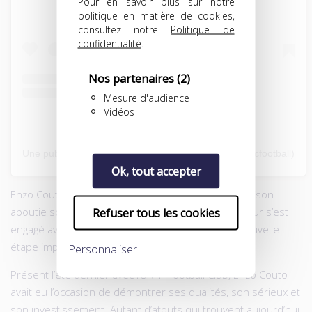
Pour en savoir plus sur notre
politique en matière de cookies,
consultez notre
Politique de
confidentialité
.
Nos partenaires
(2)
Mesure d'audience
Vidéos
Une publication partagée par Amiens SC (@amiensscfootball)
Ok, tout accepter
Enzo Couto continue sa progression. Après une saison
aboutie sous les couleurs de Bourges Foot, le joueur s’est
Refuser tous les cookies
engagé avec l’Amiens SC, franchissant ainsi une nouvelle
étape importante dans sa carrière.
Personnaliser
Présent l’été dernier avec l’UNFP Football Club, Enzo Couto
avait eu l’occasion de démontrer ses qualités, son sérieux et
son investissement. Autant d’atouts qui trouvent aujourd’hui