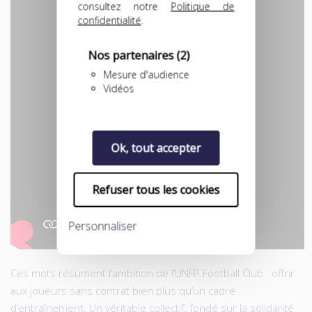
consultez notre
Politique de
confidentialité
.
Nos partenaires
(2)
Mesure d'audience
Vidéos
Ok, tout accepter
Refuser tous les cookies
Personnaliser
Ces mots résument l’ambition de l’UNFP Football Club : offrir
aux joueurs sans contrat bien plus qu’un cadre
d’entraînement. Un véritable collectif, fondé sur la solidarité