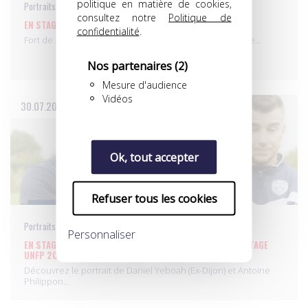
politique en matière de cookies,
Portraits de joueurs
consultez notre
Politique de
EN STAGE AVEC PHILIPPE VERCRUYSSE - STAGE UNFP 2014
confidentialité
.
Fort de 20 années de carrière professionnelle et plus de…
Nos partenaires
(2)
Mesure d'audience
Vidéos
30.07.2014
Ok, tout accepter
Refuser tous les cookies
Portraits de joueurs
Personnaliser
EN STAGE AVEC DANIEL YEBOAH ET ANTOINE PHILIPPON - STAGE
UNFP 2014
Découvrez le portrait de Daniel Yeboah (Ex-Dijon) et Antoine
Philippon…