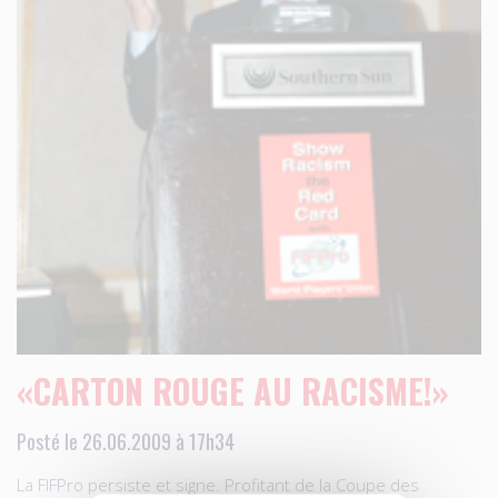
«CARTON ROUGE AU RACISME!»
Posté le 26.06.2009 à 17h34
La FIFPro persiste et signe. Profitant de la Coupe des