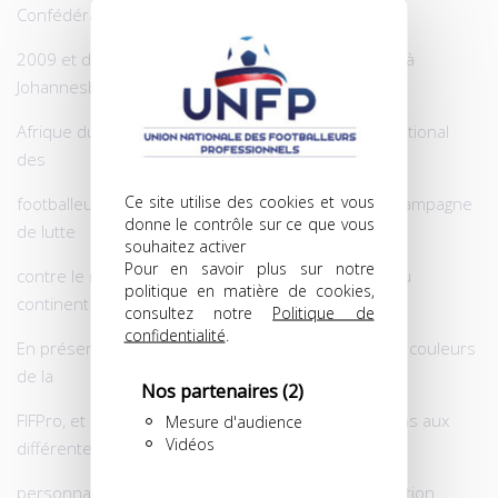
Confédérations
2009 et du Congrès que sa Division Afrique a tenu à
Johannesbourg, en
Afrique du Sud, les 23 et 24 juin, le syndicat international
des
Ce site utilise des cookies et vous
footballeurs professionnels a lancé une nouvelle campagne
donne le contrôle sur ce que vous
de lutte
souhaitez activer
Pour en savoir plus sur notre
contre le racisme, spécialement destinée celle-là au
politique en matière de cookies,
continent noir.
consultez notre
Politique de
confidentialité
.
En présence de 70 jeunes sud-africains, parés aux couleurs
de la
Nos partenaires
(2)
FIFPro, et qui n’ont pas hésité à poser des questions aux
Mesure d'audience
Vidéos
différentes
personnalités présentes, le président de la Fédération