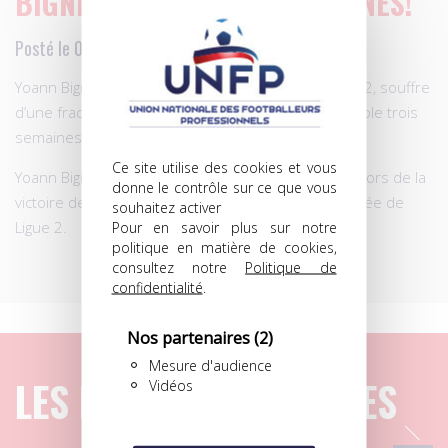
BIGNÉ ABSENT TROIS SEMAINES!
Posté le 07.12.2009 à 17h17
Yoann Bigné, le milieu de Brest, deuxième de Ligue 2, souffre
d’une fracture du 3e métatarsien et sera indisponible trois
semaines.
Ce site utilise des cookies et vous
Yoann Bigné s’est blessé au pied vendredi à Tours lors de la
donne le contrôle sur ce que vous
victoire de son club (1-0) pour le compte 17e journée de
souhaitez activer
Pour en savoir plus sur notre
Ligue 2.
politique en matière de cookies,
consultez notre
Politique de
confidentialité
.
Nos partenaires
(2)
Mesure d'audience
LES DERNIERS ARTICLES
Vidéos