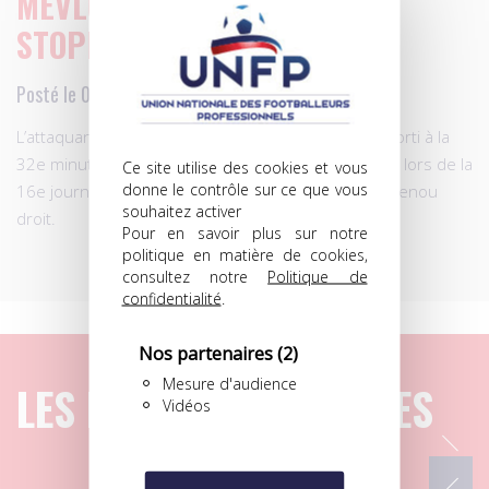
MEVLUT ERDING, ENCORE
STOPPÉ!
Posté le 06.12.2009 à 09h18
L’attaquant du Paris Saint-Germain Mevlut Erding, sorti à la
32e minute du match perdu (0-1) contre Bordeaux, lors de la
Ce site utilise des cookies et vous
donne le contrôle sur ce que vous
16e journée de Ligue 1, souffre d’une entorse du genou
souhaitez activer
droit.
Pour en savoir plus sur notre
politique en matière de cookies,
consultez notre
Politique de
confidentialité
.
Nos partenaires
(2)
Mesure d'audience
LES DERNIERS ARTICLES
Vidéos