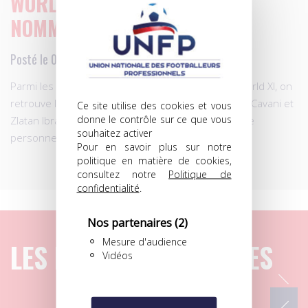
WORLD XI : CAVANI ET IBRA
NOMMÉS!
Posté le 09.12.2013 à 13h06
Parmi les 15 attaquants nommés pour le FIFPro World XI, on
retrouve les deux attaquants du Paris SG, Edinson Cavani et
Ce site utilise des cookies et vous
donne le contrôle sur ce que vous
Zlatan Ibrahimovic… Et un certain Didier Drogba, que
souhaitez activer
personne en France n’a oublié !
Pour en savoir plus sur notre
politique en matière de cookies,
consultez notre
Politique de
confidentialité
.
Nos partenaires
(2)
Mesure d'audience
LES DERNIERS ARTICLES
Vidéos