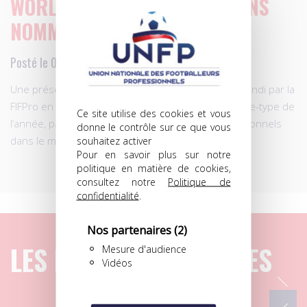
WORLD XI: LES CINQ GARDIENS
NOMMÉS!
Posté le 02.12.2013 à 16h02
Une présélection de cinq gardiens a été dévoilée lundi par la
FIFPro en vue de l’élection du World XI 2013, l’équipe-type de
Ce site utilise des cookies et vous
l’année, par un collège de quelque 50.000 professionnels
donne le contrôle sur ce que vous
souhaitez activer
dans le monde.
Pour en savoir plus sur notre
politique en matière de cookies,
consultez notre
Politique de
confidentialité
.
Nos partenaires
(2)
LES DERNIERS ARTICLES
Mesure d'audience
Vidéos