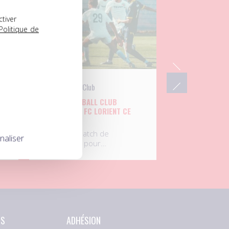
ctiver
Politique de
UNFP Football Club
L’UNFP FOOTBALL CLUB
UX
AFFRONTE LE FC LORIENT CE
MARDI
Septième match de
naliser
préparation pour…
NS
ADHÉSION