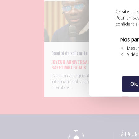
Ce site uti
Pour en sav
confidential
Nos par
Mesur
Comité de solidarité
UN
Vidéo
JOYEUX ANNIVERSAIRE À
D
BAFÉTIMBI GOMIS
F
L
L’ancien attaquant
S
international, aujourd’hui
Ok,
p
membre…
À LA UN