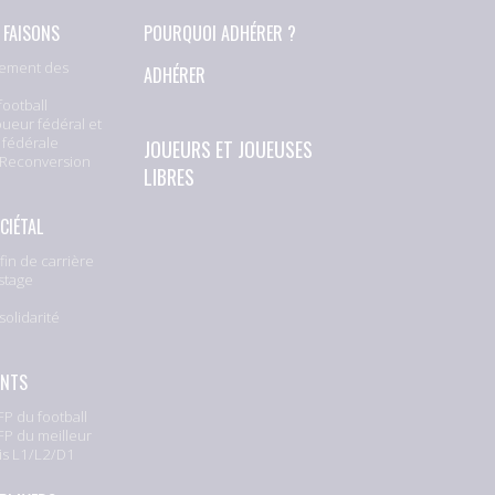
 FAISONS
POURQUOI ADHÉRER ?
ement des
ADHÉRER
football
oueur fédéral et
 fédérale
JOUEURS ET JOUEUSES
 Reconversion
LIBRES
CIÉTAL
fin de carrière
stage
solidarité
e
ENTS
P du football
P du meilleur
is L1/L2/D1