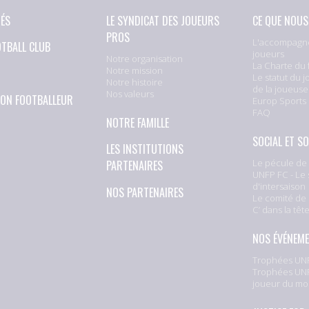
TÉS
LE SYNDICAT DES JOUEURS
CE QUE NOUS
PROS
L'accompagn
OTBALL CLUB
joueurs
Notre organisation
La Charte du 
Notre mission
Le statut du j
Notre histoire
de la joueuse
Nos valeurs
ION FOOTBALLEUR
Europ Sports
FAQ
NOTRE FAMILLE
SOCIAL ET SO
LES INSTITUTIONS
Le pécule de 
PARTENAIRES
UNFP FC - Le 
d'intersaison
NOS PARTENAIRES
Le comité de 
C’ dans la têt
NOS ÉVÉNEM
Trophées UNF
Trophées UNF
joueur du mo