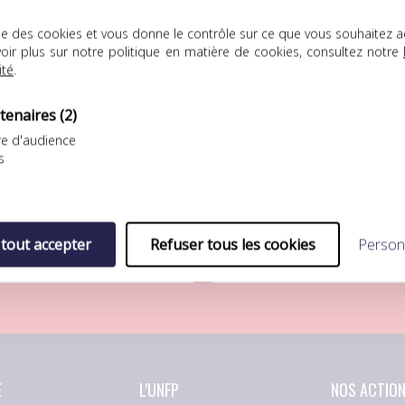
lise des cookies et vous donne le contrôle sur ce que vous souhaitez a
oir plus sur notre politique en matière de cookies, consultez notre
ité
.
tenaires
(2)
e d'audience
FP Football Club
UNFP Football Club
s
ÉFAITE LOGIQUE POUR L’UNFP
SÉBASTIEN RÉNOT REJOINT LA
OOTBALL CLUB FACE AU FC
BERRICHONNE DE CHÂTEAURO
ORIENT
Après s’être préparé au
eptième match de
sein…
 tout accepter
Refuser tous les cookies
Person
réparation pour…
E
L'UNFP
NOS ACTIO